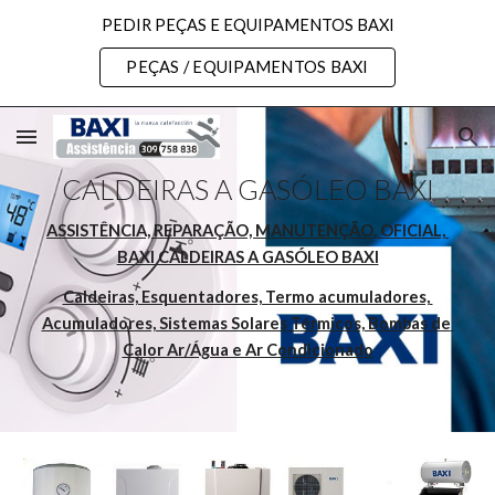
PEDIR PEÇAS E EQUIPAMENTOS BAXI
Skip to main content
Skip to navigation
PEÇAS / EQUIPAMENTOS BAXI
CALDEIRAS A GASÓLEO BAXI
ASSISTÊNCIA, REPARAÇÃO, MANUTENÇÃO, OFICIAL, 
BAXI CALDEIRAS A GASÓLEO BAXI
Caldeiras, Esquentadores, Termo acumuladores, 
Acumuladores, Sistemas Solares Térmicos, Bombas de 
Calor Ar/Água e Ar Condicionado